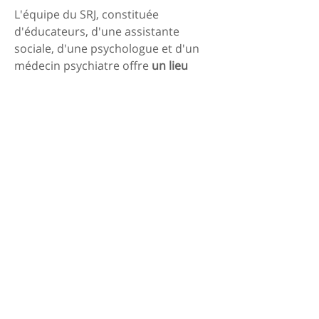
L'équipe du SRJ, constituée
d'éducateurs, d'une assistante
sociale, d'une psychologue et d'un
médecin psychiatre offre
un lieu
d'écoute et de soutien pour les
familles.
Dans la mesure du possible,
l'accueil au SRJ est une phase
transitoire qui permet de
relancer le
développement de l'enfant
en
mobilisant ses compétences et celles
de ses parents.